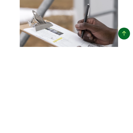
Para acessar os
métodos de ensaio da
EcoRodovias,
consulte