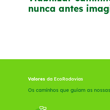
nunca antes imag
Valores
da EcoRodovias
Os caminhos que guiam as nossas