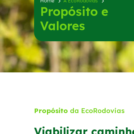
Home
A EcoRodovias
Propósito e
Valores
Propósito
da EcoRodovias
Viabilizar caminh