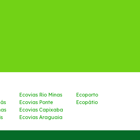
Ecovias Rio Minas
Ecoporto
iás
Ecovias Ponte
Ecopátio
nas
Ecovias Capixaba
is
Ecovias Araguaia