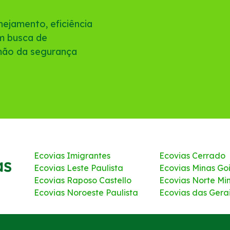
ejamento, eficiência
em busca de
 mão da segurança
Ecovias Imigrantes
Ecovias Cerrado
Ecovias Leste Paulista
Ecovias Minas Go
Ecovias Raposo Castello
Ecovias Norte Mi
Ecovias Noroeste Paulista
Ecovias das Gera