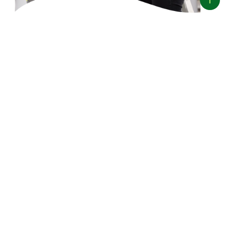
Veja aqui os documentos das
especificações técnicas
e
métodos de ensaio das
nossas rodovias