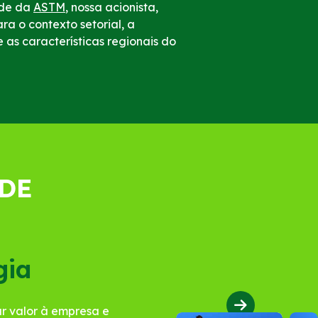
ade da
ASTM
, nossa acionista,
a o contexto setorial, a
as características regionais do
ADE
gia
r valor à empresa e