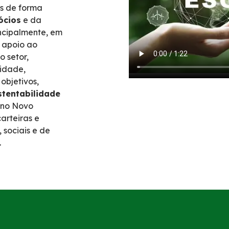
ís de forma
ócios
e da
ncipalmente, em
 apoio ao
o setor,
idade,
objetivos,
stentabilidade
s no Novo
arteiras e
 sociais e de
.