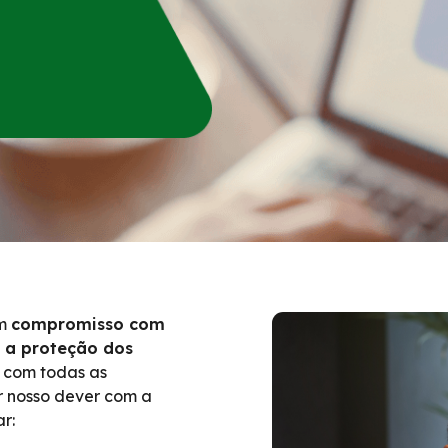
um
compromisso com
m a proteção dos
ta com todas as
r nosso dever com a
r: