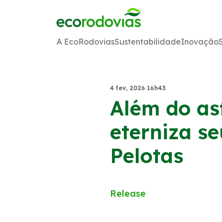
A EcoRodovias
Sustentabilidade
Inovação
4 fev, 2026 16h43
Além do asf
eterniza s
Pelotas
Release