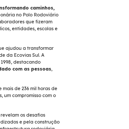
ansformando caminhos,
onária no Polo Rodoviário
laboradores que fizeram
licos, entidades, escolas e
que ajudou a transformar
de da Ecovias Sul. A
m 1998, destacando
uidado com as pessoas
,
e mais de 236 mil horas de
as, um compromisso com o
 revelam os desafios
dizados e pela construção
fraestrutura rodoviária.