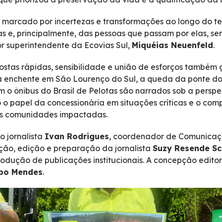
, marcado por incertezas e transformações ao longo do te
as e, principalmente, das pessoas que passam por elas, 
or superintendente da Ecovias Sul,
Miquéias Neuenfeld
.
stas rápidas, sensibilidade e união de esforços també
a enchente em São Lourenço do Sul, a queda da ponte do
 o ônibus do Brasil de Pelotas são narrados sob a persp
o o papel da concessionária em situações críticas e o c
às comunidades impactadas.
o jornalista
Ivan Rodrigues
, coordenador de Comunicaç
ção, edição e preparação da jornalista
Suzy Resende Sc
dução de publicações institucionais. A concepção editor
bo Mendes
.