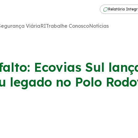
Relatório Integ
Segurança Viária
RI
Trabalhe Conosco
Notícias
alto: Ecovias Sul lanç
eu legado no Polo Rodo