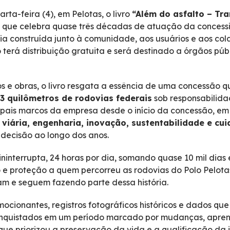
arta-feira (4), em Pelotas, o livro
“Além do asfalto – Tr
a que celebra quase três décadas de atuação da concessi
ória construída junto à comunidade, aos usuários e aos co
ro terá distribuição gratuita e será destinado a órgãos púb
s e obras, o livro resgata a essência de uma concessão 
,3 quilômetros de rodovias federais
sob responsabilida
cipais marcos da empresa desde o início da concessão, e
viária, engenharia, inovação, sustentabilidade e c
 decisão ao longo dos anos.
interrupta, 24 horas por dia, somando quase 10 mil dias 
 e proteção a quem percorreu as rodovias do Polo Pelot
am e seguem fazendo parte dessa história.
cionantes, registros fotográficos históricos e dados que
onquistados em um período marcado por mudanças, apren
e priorizou a preservação da vida e a qualificação da in