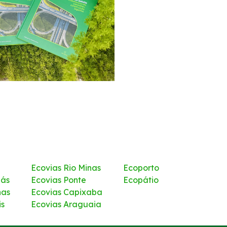
Ecovias Rio Minas
Ecoporto
iás
Ecovias Ponte
Ecopátio
nas
Ecovias Capixaba
is
Ecovias Araguaia