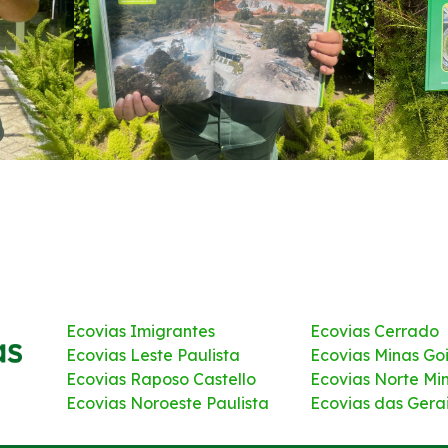
Ecovias Imigrantes
Ecovias Cerrado
Ecovias Leste Paulista
Ecovias Minas Go
Ecovias Raposo Castello
Ecovias Norte Mi
Ecovias Noroeste Paulista
Ecovias das Gera