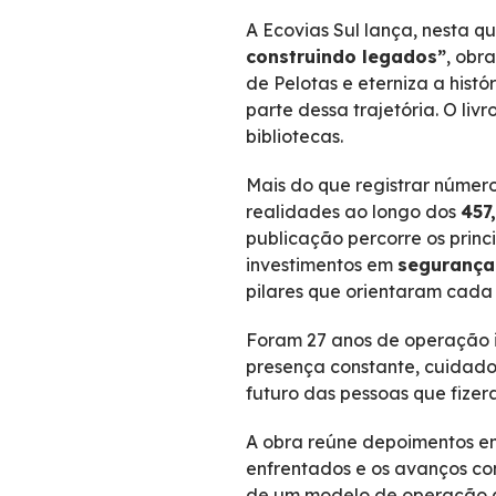
A Ecovias Sul lança, nesta qu
construindo legados”
, obr
de Pelotas e eterniza a hist
parte dessa trajetória. O liv
bibliotecas.
Mais do que registrar número
realidades ao longo dos
457
publicação percorre os prin
investimentos em
segurança 
pilares que orientaram cada
Foram 27 anos de operação in
presença constante, cuidado
futuro das pessoas que fizer
A obra reúne depoimentos emo
enfrentados e os avanços c
de um modelo de operação qu